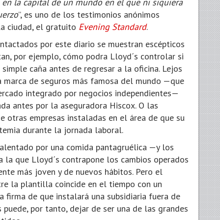
 en la capital de un mundo en el que ni siquiera
uerzo
”, es uno de los testimonios anónimos
a ciudad, el gratuito
Evening Standard
.
ontactados por este diario se muestran escépticos
tan, por ejemplo, cómo podra Lloyd´s controlar si
imple caña antes de regresar a la oficina. Lejos
de la marca de seguros más famosa del mundo —que
ercado integrado por negocios independientes—
ada antes por la aseguradora Hiscox. O las
e otras empresas instaladas en el área de que su
emia durante la jornada laboral.
alentado por una comida pantagruélica —y los
a la que Lloyd´s contrapone los cambios operados
ente más joven y de nuevos hábitos. Pero el
re la plantilla coincide en el tiempo con un
a firma de que instalará una subsidiaria fuera de
 puede, por tanto, dejar de ser una de las grandes