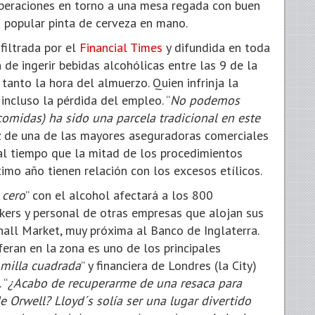
operaciones en torno a una mesa regada con buen
a popular pinta de cerveza en mano.
filtrada por el
Financial Times
y difundida en toda
n de ingerir bebidas alcohólicas entre las 9 de la
tanto la hora del almuerzo. Quien infrinja la
incluso la pérdida del empleo. “
No podemos
comidas)
ha sido una parcela tradicional en este
oz de una de las mayores aseguradoras comerciales
al tiempo que la mitad de los procedimientos
ltimo año tienen relación con los excesos etílicos.
 cero
” con el alcohol afectará a los 800
kers y personal de otras empresas que alojan sus
all Market, muy próxima al Banco de Inglaterra.
feran en la zona es uno de los principales
milla cuadrada
” y financiera de Londres (la City)
 “
¿Acabo de recuperarme de una resaca para
 Orwell? Lloyd´s solía ser una lugar divertido