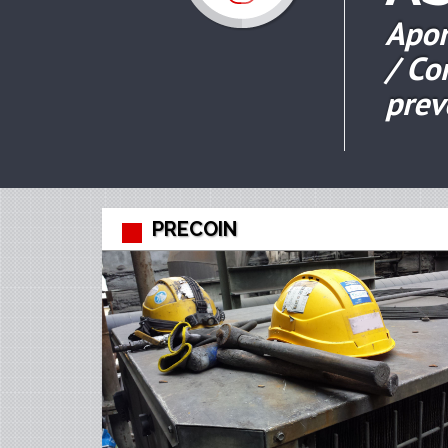
Apor
/ Co
prev
PRECOIN