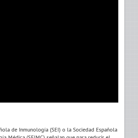
añola de Inmunología (SEI) o la Sociedad Española
gía Médica (SEIMC) señalan que para reducir el