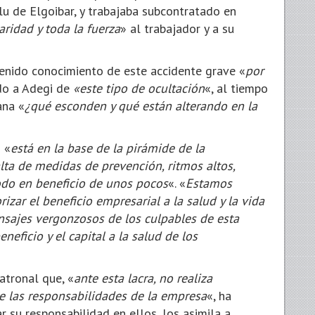
lu de Elgoibar, y trabajaba subcontratado en
aridad y toda la fuerza
» al trabajador y a su
tenido conocimiento de este accidente grave «
por
do a Adegi de
«este tipo de ocultación
«, al tiempo
ana «
¿qué esconden y qué están alterando en la
 «
está en la base de la pirámide de la
alta de medidas de prevención, ritmos altos,
todo en beneficio de unos pocos
«. «
Estamos
zar el beneficio empresarial a la salud y la vida
ensajes vergonzosos de los culpables de esta
eficio y el capital a la salud de los
atronal que, «
ante esta lacra, no realiza
re las responsabilidades de la empresa
«, ha
 su responsabilidad en ellos, los asimila a