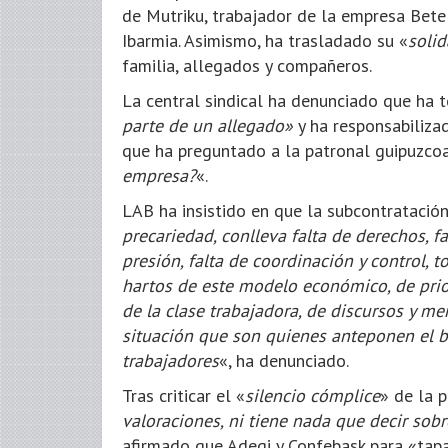
de Mutriku, trabajador de la empresa Bete
Ibarmia. Asimismo, ha trasladado su «
solid
familia, allegados y compañeros.
La central sindical ha denunciado que ha 
parte de un allegado»
y ha responsabiliza
que ha preguntado a la patronal guipuzco
empresa?
«.
LAB ha insistido en que la subcontratación
precariedad, conlleva falta de derechos, f
presión, falta de coordinación y control, 
hartos de este modelo económico, de priori
de la clase trabajadora, de discursos y m
situación que son quienes anteponen el ben
trabajadores
«, ha denunciado.
Tras criticar el «
silencio cómplice
» de la p
valoraciones, ni tiene nada que decir sob
afirmado que Adegi y Confebask para «tapar