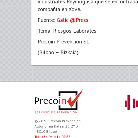
industriales Reymogasa que se encontraba 
compañía en Xove.
Fuente:
Galici@Press
.
Tema: Riesgos Laborales.
Precoin Prevención SL
(Bilbao – Bizkaia)
© 2026 Precoin Prevención
Autonomia Kalea, 26, 2º D
48010 Bilbao
Tel: +34 94 441 07 66