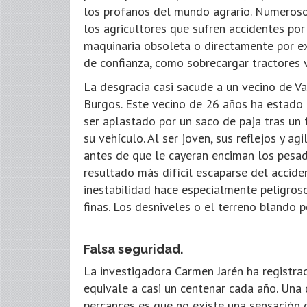
los profanos del mundo agrario. Numeros
los agricultores que sufren accidentes po
maquinaria obsoleta o directamente por e
de confianza, como sobrecargar tractores v
La desgracia casi sacude a un vecino de Va
Burgos. Este vecino de 26 años ha estado 
ser aplastado por un saco de paja tras un 
su vehículo. Al ser joven, sus reflejos y ag
antes de que le cayeran enciman los pesad
resultado más difícil escaparse del accide
inestabilidad hace especialmente peligroso
finas. Los desniveles o el terreno blando p
Falsa seguridad.
La investigadora Carmen Jarén ha registra
equivale a casi un centenar cada año. Una 
percances es que no existe una sensación d