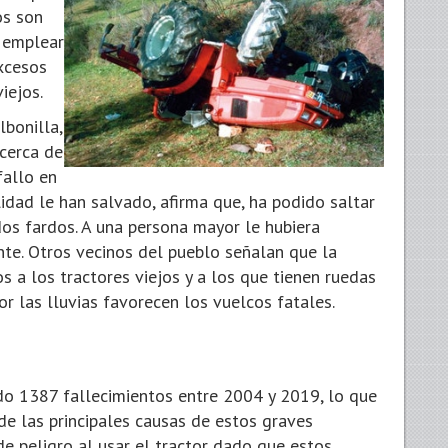
os son
r emplear
xcesos
iejos.
lbonilla,
cerca de
fallo en
ilidad le han salvado, afirma que, ha podido saltar
os fardos. A una persona mayor le hubiera
nte. Otros vecinos del pueblo señalan que la
s a los tractores viejos y a los que tienen ruedas
or las lluvias favorecen los vuelcos fatales.
do 1387 fallecimientos entre 2004 y 2019, lo que
de las principales causas de estos graves
e peligro al usar el tractor dado que estos