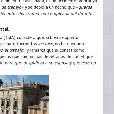
 también fue asesinada, es un accidente laboral ya
 de trabajo
» y se debió a un hecho que «
guarda
 del autor del crimen «era empleada del difunto
«.
tal.
ía (TSJA) considera que, si bien se apuntó
sesinato fueron los «
celos
«, no ha quedado
o al trabajo
» y remarca que sí consta como
 penas que suman más de 36 años de cárcel que
io para que despidiera a su esposa y que este no