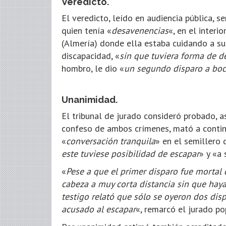
Veredicto.
El veredicto, leído en audiencia pública, 
quien tenía «
desavenencias
«, en el interi
(Almería) donde ella estaba cuidando a s
discapacidad, «
sin que tuviera forma de d
hombro, le dio «
un segundo disparo a boca
Unanimidad.
El tribunal de jurado consideró probado, a
confeso de ambos crímenes, mató a contin
«
conversación tranquila
» en el semillero 
este tuviese posibilidad de escapar
» y «a
«
Pese a que el primer disparo fue mortal
cabeza a muy corta distancia sin que hay
testigo relató que sólo se oyeron dos disp
acusado al escapar
«, remarcó el jurado po