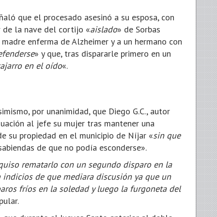
señaló que el procesado asesinó a su esposa, con
or de la nave del cortijo «
aislado
» de Sorbas
u madre enferma de Alzheimer y a un hermano con
efenderse
» y que, tras dispararle primero en un
jarro en el oído
«.
simismo, por unanimidad, que Diego G.C., autor
uación al jefe su mujer tras mantener una
de su propiedad en el municipio de Níjar «
sin que
 sabiendas de que no podía esconderse».
 quiso rematarlo con un segundo disparo en la
a indicios de que mediara discusión ya que un
aros fríos en la soledad y luego la furgoneta del
pular.