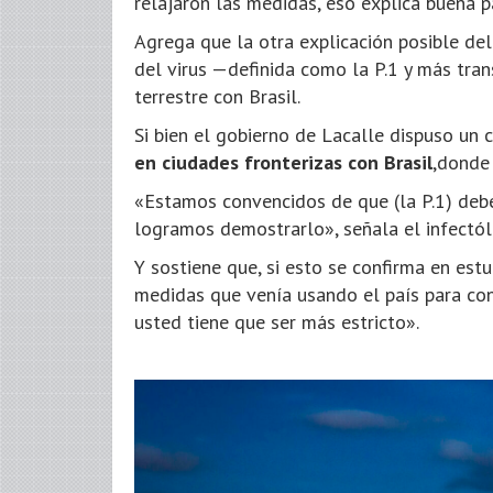
relajaron las medidas, eso explica buena 
Agrega que la otra explicación posible de
del virus —definida como la P.1 y más tra
terrestre con Brasil.
Si bien el gobierno de Lacalle dispuso un c
en ciudades fronterizas con Brasil
,donde 
«Estamos convencidos de que (la P.1) debe
logramos demostrarlo», señala el infectó
Y sostiene que, si esto se confirma en estu
medidas que venía usando el país para cont
usted tiene que ser más estricto».