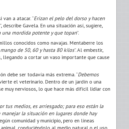
 van a atacar. “
Erizan el pelo del dorso y hacen
”, describe Gavela. En una situación así, sugiere,
n una mordida potente y que topan
”.
lmillos conocidos como navajas. Mentaberre los
 mango de 50, 60 y hasta 80 kilos
”. Al embestir,
s, llegando a cortar un vaso importante que cause
ión debe ser todavía más extrema. “
Debemos
dvierte el veterinario. Dentro de un jardín o una
 muy nerviosos, lo que hace más difícil lidiar con
or tus medios, es arriesgado; para eso están la
 manejar la situación en lugares donde hay
 según comunidad y municipio, pero en líneas
l animal, conduciéndolo al medio natural o el uso