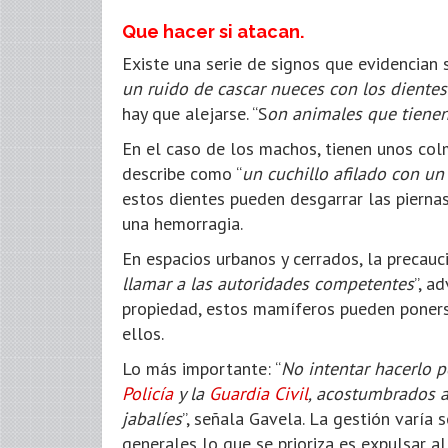
Que hacer si atacan.
Existe una serie de signos que evidencian si
un ruido de cascar nueces con los dientes
hay que alejarse. “S
on animales que tiene
En el caso de los machos, tienen unos co
describe como “
un cuchillo afilado con un
estos dientes pueden desgarrar las pierna
una hemorragia.
En espacios urbanos y cerrados, la precauc
llamar a las autoridades competentes
”, a
propiedad, estos mamíferos pueden ponerse
ellos.
Lo más importante: “
No intentar hacerlo p
Policía
y la
Guardia Civil
, acostumbrados a
jabalíes
”, señala Gavela. La gestión varía
generales lo que se prioriza es expulsar a