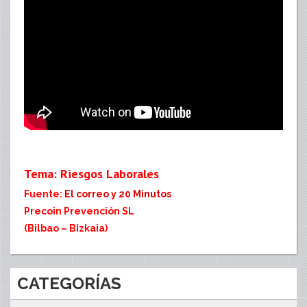
Tema: Riesgos Laborales
Fuente:
El correo
y
20 Minutos
Precoin Prevención SL
(Bilbao – Bizkaia)
CATEGORÍAS