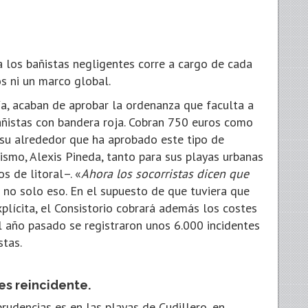
a los bañistas negligentes corre a cargo de cada
s ni un marco global.
ía, acaban de aprobar la ordenanza que faculta a
bañistas con bandera roja. Cobran 750 euros como
 su alrededor que ha aprobado este tipo de
ismo, Alexis Pineda, tanto para sus playas urbanas
 de litoral–. «
Ahora los socorristas dicen que
ro no solo eso. En el supuesto de que tuviera que
plícita, el Consistorio cobrará además los costes
l año pasado se registraron unos 6.000 incidentes
stas.
 es reincidente.
rudencias es en las playas de Cudillero, en