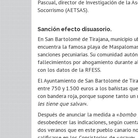
Pascual, director de Investigación de la 
Socorrismo (AETSAS).
Sanción efecto disuasorio.
En San Bartolomé de Tirajana, municipio ub
encuentra la famosa playa de Maspalomas, 
sanciones pecuniarias. Su comunidad autó
fallecimientos por ahogamiento durante al
con los datos de la RFESS.
El Ayuntamiento de San Bartolomé de Tira
entre 750 y 1.500 euros a los bañistas que
con bandera roja, porque supone tanto un 
les tiene que salvar
«.
Después de anunciar la medida a «
bombo y
desobedecer las indicaciones, según cuent
dos veranos que en este pueblo canario no
calificarse en los Consistorios de «
grave
«.