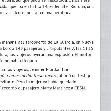
 el aire, aunque pudo ser rescatada. Otros siete
ida, que iba en la fila 14, es Jennifer Riordan, una
imer accidente mortal en una aerolínea
a mañana del aeropuerto de La Guardia, en Nueva
 a bordo 143 pasajeros y 5 tripulantes. A las 11.15,
ura, los viajeros oyeron una explosión. El motor
ún no había llegado.
ún los viajeros, Jennifer Riordan fue
gó a tener medio torso fuera
«, afirmó un testigo.
evitarlo. Pero la mujer ya había quedado
”, recordó el pasajero Marty Martínez a CBSN.