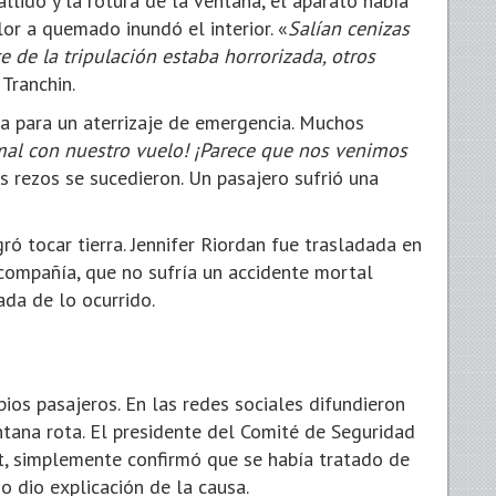
allido y la rotura de la ventana, el aparato había
or a quemado inundó el interior. «
Salían cenizas
e de la tripulación estaba horrorizada, otros
 Tranchin.
ia para un aterrizaje de emergencia. Muchos
mal con nuestro vuelo! ¡Parece que nos venimos
los rezos se sucedieron. Un pasajero sufrió una
ró tocar tierra. Jennifer Riordan fue trasladada en
La compañía, que no sufría un accidente mortal
ada de lo ocurrido.
pios pasajeros. En las redes sociales difundieron
tana rota. El presidente del Comité de Seguridad
t, simplemente confirmó que se había tratado de
o dio explicación de la causa.