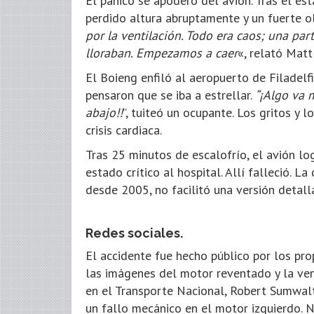
El pánico se apoderó del avión. Tras el est
perdido altura abruptamente y un fuerte ol
por la ventilación. Todo era caos; una part
lloraban. Empezamos a caer
«, relató Matt
El Boieng enfiló al aeropuerto de Filadelf
pensaron que se iba a estrellar.
“¡Algo va 
abajo!!
”, tuiteó un ocupante. Los gritos y 
crisis cardiaca.
Tras 25 minutos de escalofrío, el avión log
estado crítico al hospital. Allí falleció. 
desde 2005, no facilitó una versión detall
Redes sociales.
El accidente fue hecho público por los pro
las imágenes del motor reventado y la ven
en el Transporte Nacional, Robert Sumwal
un fallo mecánico en el motor izquierdo. N